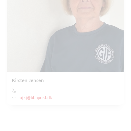
Kirsten Jensen
ojkj@bbnpost.dk