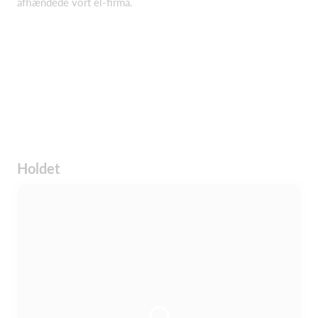
afhændede vort el-firma.
Holdet