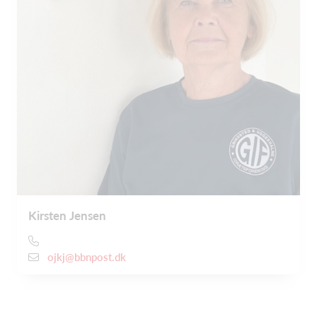
Kirsten Jensen
ojkj@bbnpost.dk