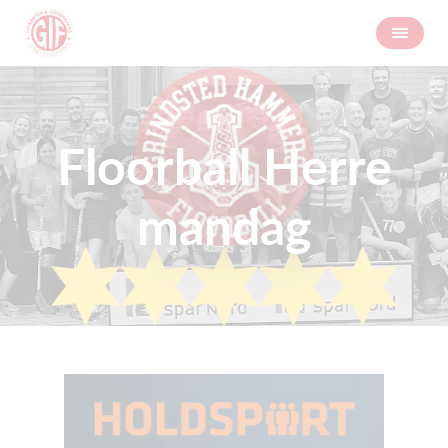
Floorball Herre
mandag